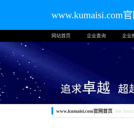
www.kumaisi.co
网站首页
企业查询
企业
www.kumaisi.com官网首页
Site Intro