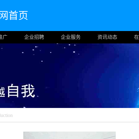
m官网首页
推广
企业招聘
企业服务
资讯动态
在
duction