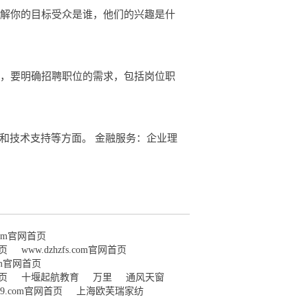
了解你的目标受众是谁，他们的兴趣是什
前，要明确招聘职位的需求，包括岗位职
和技术支持等方面。 金融服务：企业理
.com官网首页
首页
www.dzhzfs.com官网首页
.com官网首页
首页
十堰起航教育
万里
通风天窗
119.com官网首页
上海欧芙瑞家纺